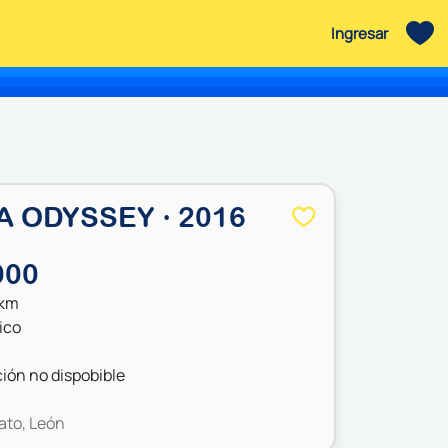
Ingresar
 ODYSSEY · 2016
000
 km
ico
ión no dispobible
ato, León