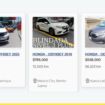
YSSEY 2025
HONDA · ODYSSEY 2018
HONDA · OD
$795,000
$539,000
72,000 Km
58,203 Km
Pachuca
México City, Benito
Nuevo Leó
Juárez