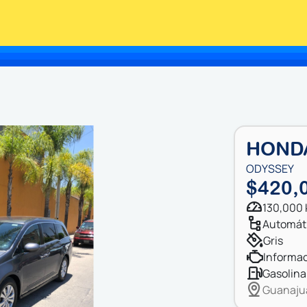
HONDA
ODYSSEY
$420,
130,000
automát
gris
informac
gasolina
Guanaju