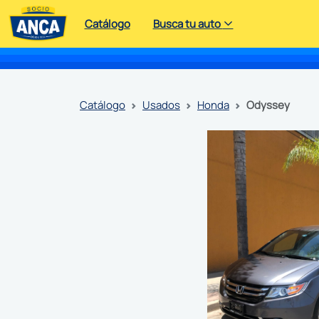
Catálogo
Busca tu auto
catálogo
usados
honda
odyssey