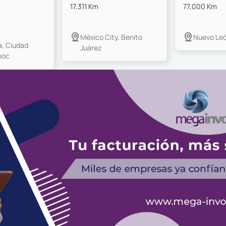
17,311 Km
77,000 Km
México City, Benito
Nuevo Leó
, Ciudad
Juárez
moc