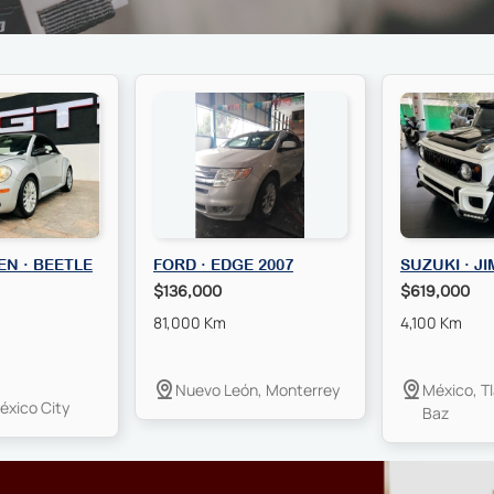
N · BEETLE
FORD · EDGE 2007
SUZUKI · J
$136,000
$619,000
81,000 Km
4,100 Km
Nuevo León, Monterrey
México, T
éxico City
Baz