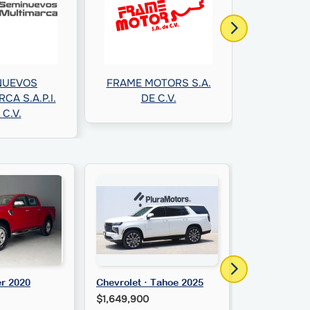
NUEVOS
FRAME MOTORS S.A.
AUTO P
CA S.A.P.I.
DE C.V.
AGUILAR S
 C.V.
C
er 2020
Chevrolet · Tahoe 2025
Chevrolet · 
$1,649,900
$229,900