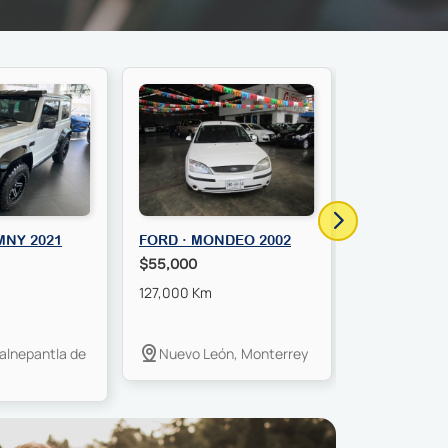
IMNY 2021
FORD · MONDEO 2002
CHEVROLET
2012
$55,000
$124,000
127,000 Km
107,000 Km
lalnepantla de
Nuevo León, Monterrey
Nuevo Leó