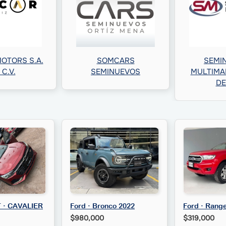
OTORS S.A.
SOMCARS
SEMI
 C.V.
SEMINUEVOS
MULTIMAR
DE
· CAVALIER
Ford · Bronco 2022
Ford · Rang
$980,000
$319,000