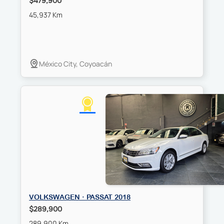
$479,900
45,937 Km
México City, Coyoacán
VOLKSWAGEN · PASSAT 2018
$289,900
289,900 Km