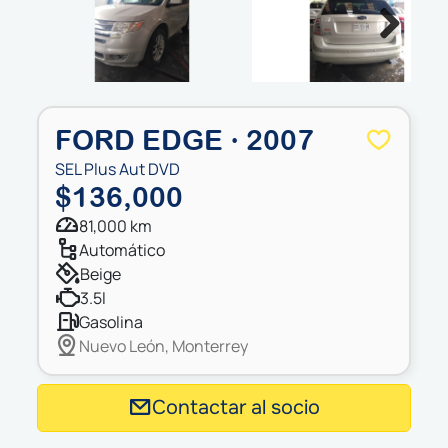
Next
FORD EDGE · 2007
SEL Plus Aut DVD
$136,000
81,000 km
automático
beige
3.5l
gasolina
Nuevo León, Monterrey
Contactar al socio