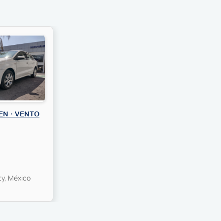
N · VENTO
ty, México