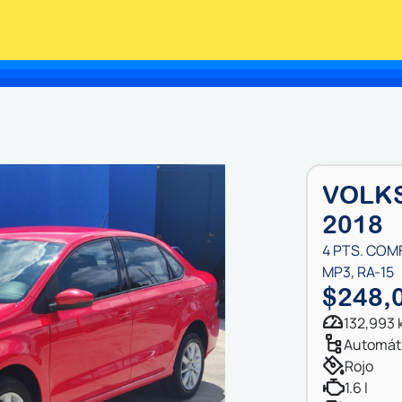
VOLK
2018
4 PTS. COMFO
MP3, RA-15
$248,
132,993
automát
rojo
1.6 l