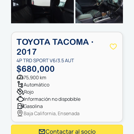
Next
TOYOTA TACOMA ·
2017
4P TRD SPORT V6/3.5 AUT
$680,000
75,900 km
automático
rojo
información no dispobible
gasolina
Baja California, Ensenada
Contactar al socio