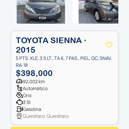
Next
TOYOTA SIENNA ·
2015
5 PTS. XLE, 3.5 LT., TA 6, 7 PAS., PIEL, QC, SNAV,
RA-18
$398,000
92,002 km
automático
gris
3.5l
gasolina
Querétaro, Querétaro