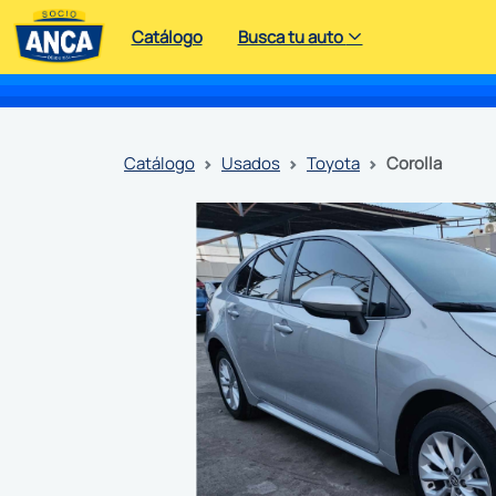
Catálogo
Busca tu auto
catálogo
usados
toyota
corolla