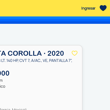
Ingresar
A COROLLA · 2020
8 LT. 140 HP, CVT 7, A/AC., VE, PANTALLA 7",
000
km
ico
fornia, Mexicali