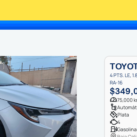
TOYOT
4 PTS. LE, 1.
RA-16
$349,
75,000 
automát
plata
4
gasolina
Baja Cali