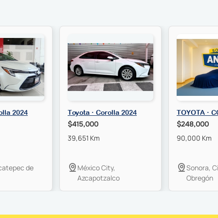
olla 2024
Toyota · Corolla 2024
TOYOTA · C
$415,000
$248,000
39,651 Km
90,000 Km
catepec de
México City,
Sonora, C
Azcapotzalco
Obregón