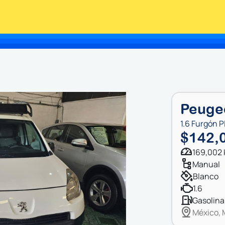
Peugeo
1.6 Furgón P
$142,
169,002
manual
blanco
1.6
gasolina
México, 