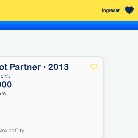
Ingresar
t Partner · 2013
lc Mt
000
 km
México City