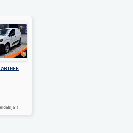
 PARTNER
uadalajara