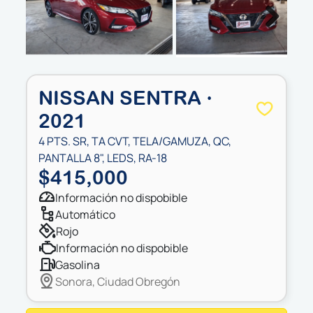
Next
NISSAN SENTRA ·
2021
4 PTS. SR, TA CVT, TELA/GAMUZA, QC,
PANTALLA 8", LEDS, RA-18
$415,000
información no dispobible
automático
rojo
información no dispobible
gasolina
Sonora, Ciudad Obregón