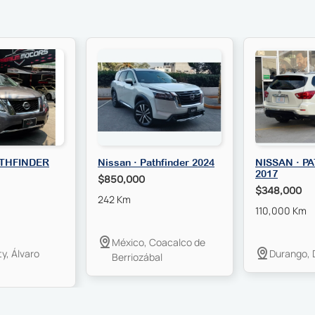
ATHFINDER
Nissan · Pathfinder 2024
NISSAN · P
2017
$850,000
$348,000
242 Km
110,000 Km
México, Coacalco de
y, Álvaro
Durango, 
Berriozábal