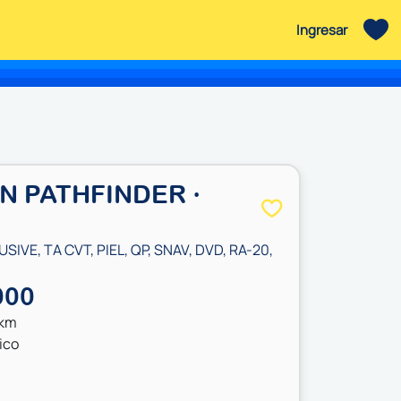
Ingresar
N PATHFINDER ·
USIVE, TA CVT, PIEL, QP, SNAV, DVD, RA-20,
000
 km
ico