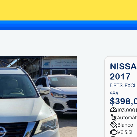
NISSA
2017
5 PTS. EXCL
4X4
$398,
103,000
automát
blanco
v6 3.5l