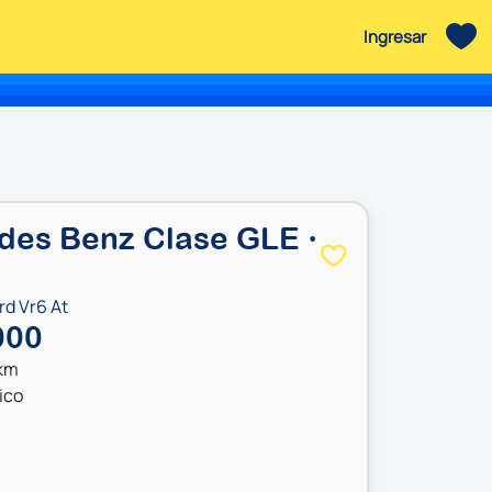
Ingresar
des Benz Clase GLE ·
rd Vr6 At
000
 km
ico