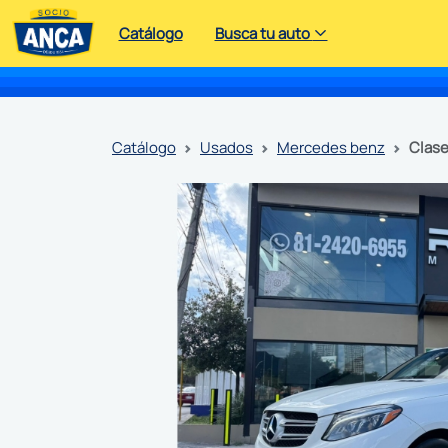
Catálogo
Busca tu auto
catálogo
usados
mercedes benz
clas