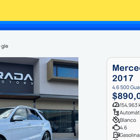
e gle
Merce
2017
4.6 500 Gua
$890,
154,963
automát
blanco
4.6
gasolina