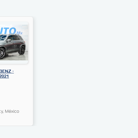
BENZ ·
2021
ty, México