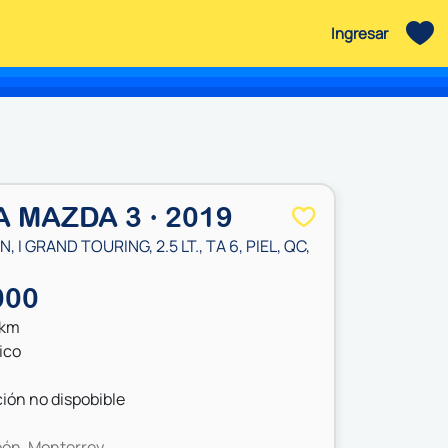
Ingresar
 MAZDA 3 · 2019
, I GRAND TOURING, 2.5 LT., TA 6, PIEL, QC,
000
 km
ico
ión no dispobible
ón, Monterrey