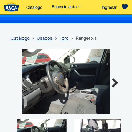
Busca tu auto
Catálogo
Ingresar
catálogo
usados
ford
ranger xlt
Next