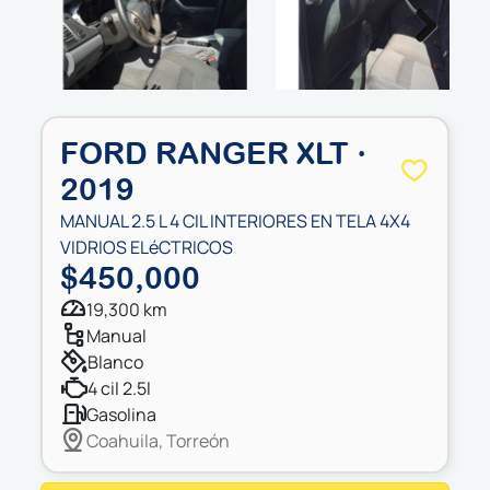
Next
FORD RANGER XLT ·
2019
MANUAL 2.5 L 4 CIL INTERIORES EN TELA 4X4
VIDRIOS ELéCTRICOS
$450,000
19,300 km
manual
blanco
4 cil 2.5l
gasolina
Coahuila, Torreón