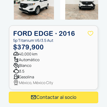
Next
FORD EDGE · 2016
5p Titanium V6/3.5 Aut
$379,900
40,000 km
automático
blanco
3.5
gasolina
México, México City
Contactar al socio