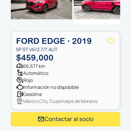
Next
FORD EDGE · 2019
5P ST V6/2.7/T AUT
$459,000
66,677 km
automático
rojo
información no dispobible
gasolina
México City, Cuajimalpa de Morelos
Contactar al socio