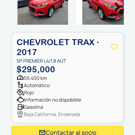
Next
CHEVROLET TRAX ·
2017
5P PREMIER L4/1.8 AUT
$295,000
59,400 km
automático
rojo
información no dispobible
gasolina
Baja California, Ensenada
Contactar al socio