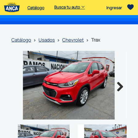
Busca tu auto
Catálogo
Ingresar
catálogo
usados
chevrolet
trax
Next