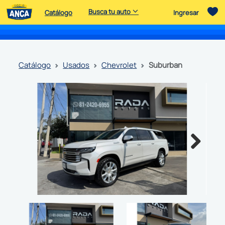
Busca tu auto
Catálogo
Ingresar
catálogo
usados
chevrolet
suburban
Next