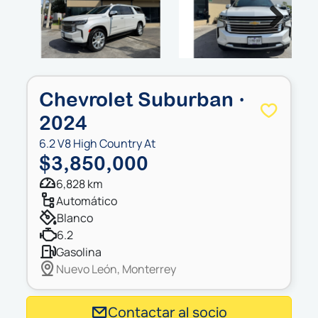
Next
Chevrolet Suburban ·
2024
6.2 V8 High Country At
$3,850,000
6,828 km
automático
blanco
6.2
gasolina
Nuevo León, Monterrey
Contactar al socio