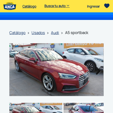
Busca tu auto
Catálogo
Ingresar
catálogo
usados
audi
a5 sportback
Next